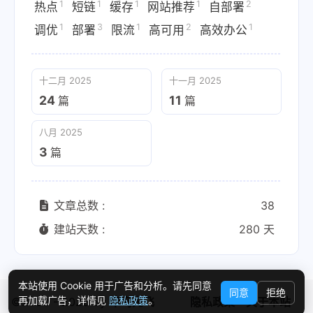
1
1
1
1
2
热点
短链
缓存
网站推荐
自部署
1
3
1
2
1
调优
部署
限流
高可用
高效办公
十二月 2025
十一月 2025
24
11
篇
篇
八月 2025
3
篇
文章总数 :
38
建站天数 :
280 天
本站使用 Cookie 用于广告和分析。请先同意
同意
拒绝
再加载广告，详情见
隐私政策
。
©2020 - 2025 By
笨鸟先飞
隐私政策
关于本站