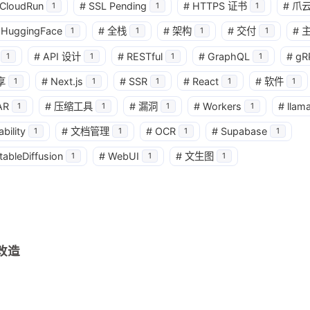
CloudRun
#
SSL Pending
#
HTTPS 证书
#
爪
1
1
1
HuggingFace
#
全栈
#
架构
#
交付
#
1
1
1
1
兴趣点
#
API 设计
#
RESTful
#
GraphQL
#
gR
1
1
1
1
寻找你感兴趣的领域
享
#
Next.js
#
SSR
#
React
#
软件
1
1
1
1
1
AR
#
压缩工具
#
漏洞
#
Workers
#
llam
1
1
1
1
1
1
2
AI 编程
ArgoCD
CI/CD
Cloud
bility
#
文档管理
#
OCR
#
Supabase
1
1
1
1
3
4
1
DevOps
Docker
GitOps
Kub
tableDiffusion
#
WebUI
#
文生图
1
1
1
1
1
1
Pages
PostgreSQL
R2
Redi
1
2
2
1
分析
反向代理
安全
对象存储
1
2
1
成本优化
推理加速
数据库
无
改造
1
2
1
3
网站推荐
自部署
调优
部署