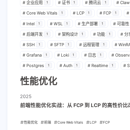
#
企业应用
#
证书
#
腾讯云
#
Claw
1
1
1
#
Core Web Vitals
#
LCP
#
FCP
#
1
1
1
互动
#
Intel
#
WSL
#
生产部署
#
可靠性
1
1
1
最新评论
#
后端开发
#
架构设计
#
功能
#
分
1
1
1
正在加载中...
#
SSH
#
SFTP
#
远程管理
#
WinR
1
1
1
#
Grafana
#
Loki
#
日志
#
Observa
1
1
1
#
Postgres
#
Auth
#
Realtime
#
S
1
1
1
性能优化
2025
前端性能优化实战：从 FCP 到 LCP 的高性价比
性能优化
前端
Core Web Vitals
LCP
FCP