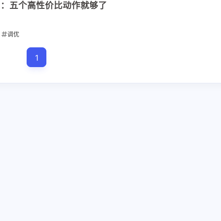
优入门：五个高性价比动作就够了
调优
十二月 2025
十一月 2025
1
24
11
篇
篇