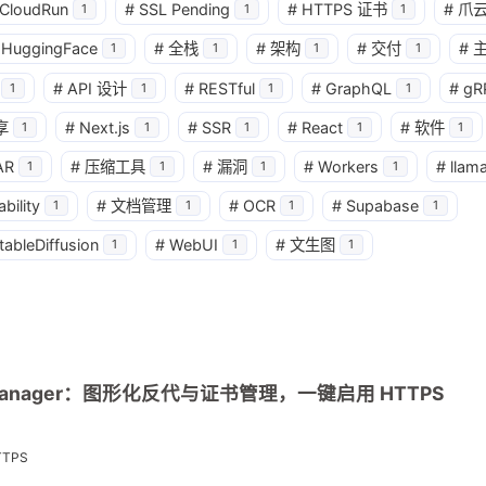
CloudRun
#
SSL Pending
#
HTTPS 证书
#
爪
1
1
1
HuggingFace
#
全栈
#
架构
#
交付
#
1
1
1
1
兴趣点
#
API 设计
#
RESTful
#
GraphQL
#
gR
1
1
1
1
寻找你感兴趣的领域
享
#
Next.js
#
SSR
#
React
#
软件
1
1
1
1
1
AR
#
压缩工具
#
漏洞
#
Workers
#
llam
1
1
1
1
1
1
2
AI 编程
ArgoCD
CI/CD
Cloud
bility
#
文档管理
#
OCR
#
Supabase
1
1
1
1
3
4
1
DevOps
Docker
GitOps
Kub
tableDiffusion
#
WebUI
#
文生图
1
1
1
1
1
1
Pages
PostgreSQL
R2
Redi
1
2
2
1
分析
反向代理
安全
对象存储
1
2
1
成本优化
推理加速
数据库
无
y Manager：图形化反代与证书管理，一键启用 HTTPS
1
2
1
3
网站推荐
自部署
调优
部署
TTPS