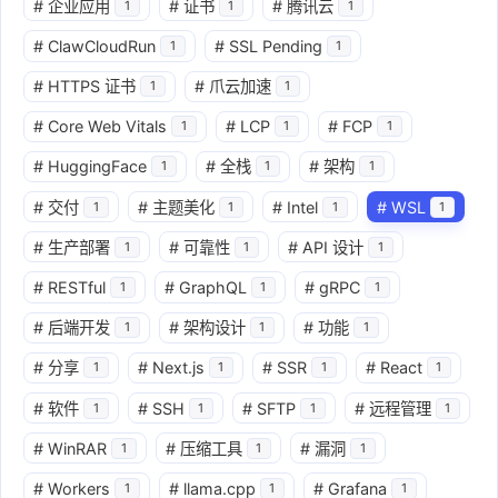
#
企业应用
#
证书
#
腾讯云
1
1
1
#
ClawCloudRun
#
SSL Pending
1
1
#
HTTPS 证书
#
爪云加速
1
1
#
Core Web Vitals
#
LCP
#
FCP
1
1
1
#
HuggingFace
#
全栈
#
架构
1
1
1
#
交付
#
主题美化
#
Intel
#
WSL
1
1
1
1
#
生产部署
#
可靠性
#
API 设计
1
1
1
#
RESTful
#
GraphQL
#
gRPC
1
1
1
#
后端开发
#
架构设计
#
功能
1
1
1
#
分享
#
Next.js
#
SSR
#
React
1
1
1
1
#
软件
#
SSH
#
SFTP
#
远程管理
1
1
1
1
#
WinRAR
#
压缩工具
#
漏洞
1
1
1
#
Workers
#
llama.cpp
#
Grafana
1
1
1