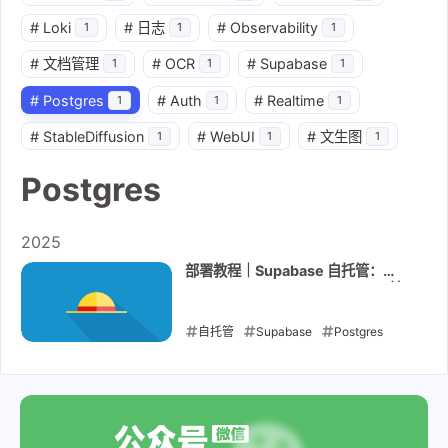
#
Loki
#
日志
#
Observability
1
1
1
#
文档管理
#
OCR
#
Supabase
1
1
1
#
Postgres
#
Auth
#
Realtime
1
1
1
#
StableDiffusion
#
WebUI
#
文生图
1
1
1
Postgres
2025
部署教程｜Supabase 自托管：
Postgres + Auth + Storage 一站
式上线
自托管
Supabase
Postgres
Auth
Realtime
2025-12-03