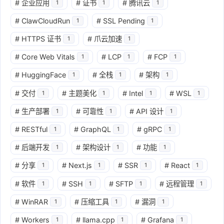
#
企业应用
#
证书
#
腾讯云
1
1
1
#
ClawCloudRun
#
SSL Pending
1
1
#
HTTPS 证书
#
爪云加速
1
1
#
Core Web Vitals
#
LCP
#
FCP
1
1
1
#
HuggingFace
#
全栈
#
架构
1
1
1
#
交付
#
主题美化
#
Intel
#
WSL
1
1
1
1
#
生产部署
#
可靠性
#
API 设计
1
1
1
#
RESTful
#
GraphQL
#
gRPC
1
1
1
#
后端开发
#
架构设计
#
功能
1
1
1
#
分享
#
Next.js
#
SSR
#
React
1
1
1
1
#
软件
#
SSH
#
SFTP
#
远程管理
1
1
1
1
#
WinRAR
#
压缩工具
#
漏洞
1
1
1
#
Workers
#
llama.cpp
#
Grafana
1
1
1