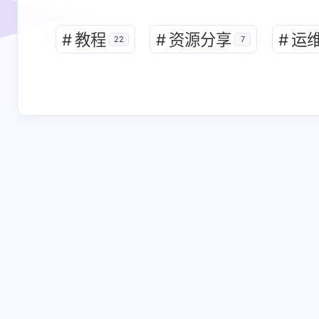
#
教程
#
资源分享
#
运
22
7