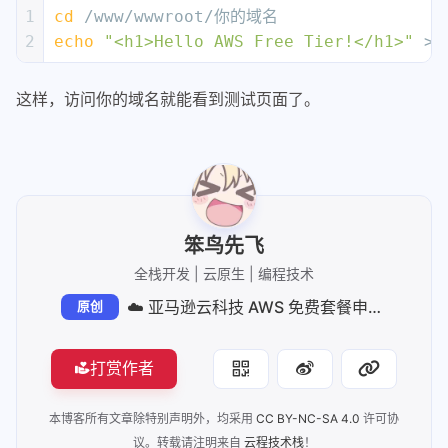
1
cd
 /www/wwwroot/你的域名
2
echo
"<h1>Hello AWS Free Tier!</h1>"
 > 
这样，访问你的域名就能看到测试页面了。
笨鸟先飞
全栈开发 | 云原生 | 编程技术
☁️ 亚马逊云科技 AWS 免费套餐申请与 VPS 搭建指南：手把手教你搭建个人 Web 服务
原创
打赏作者
本博客所有文章除特别声明外，均采用
CC BY-NC-SA 4.0
许可协
议。转载请注明来自
云程技术栈
！