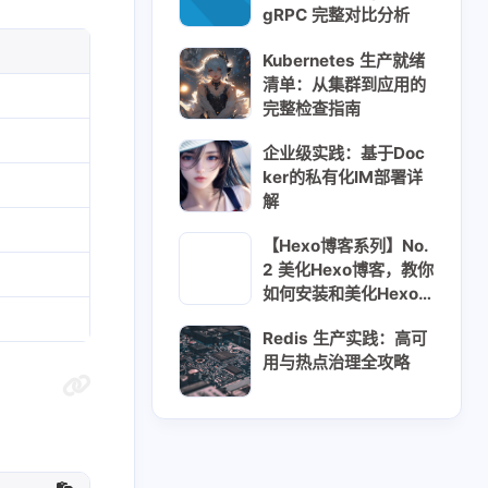
gRPC 完整对比分析
Kubernetes 生产就绪
清单：从集群到应用的
完整检查指南
企业级实践：基于Doc
ker的私有化IM部署详
解
【Hexo博客系列】No.
2 美化Hexo博客，教你
如何安装和美化Hexo
博客 - 使用安知鱼主题
4
1
1
flare
Compose
DeepSeek
Redis 生产实践：高可
进行个性化配置，涵盖
用与热点治理全攻略
安装、设置、标签页生
4
2
3
ernetes
LLM
Nginx
成及本地搜索
1
1
1
3
s
S3
WAF
免费资源
2
2
2
工具
开源
性能优化