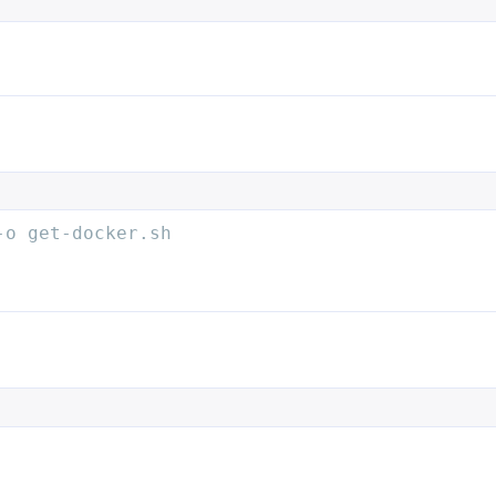
1
2
1
成本优化
推理加速
数据库
无
1
2
1
3
网站推荐
自部署
调优
部署
-o get-docker.sh
十二月 2025
十一月 2025
24
11
篇
篇