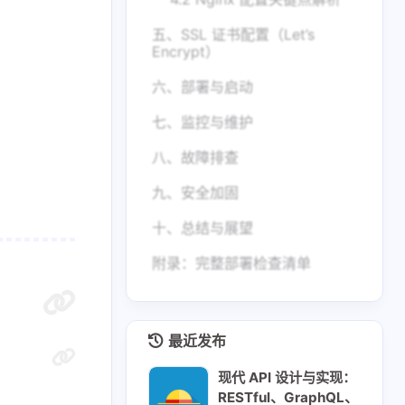
五、SSL 证书配置（Let’s
Encrypt）
六、部署与启动
七、监控与维护
八、故障排查
九、安全加固
十、总结与展望
附录：完整部署检查清单
最近发布
现代 API 设计与实现：
RESTful、GraphQL、