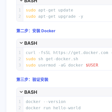
BASH
1
sudo
 apt-get update
2
sudo
 apt-get upgrade -y
第二步：安装 Docker
BASH
1
curl -fsSL https://get.docker.com 
2
sudo
 sh get-docker.sh
3
sudo
 usermod -aG docker 
$USER
第三步：验证安装
BASH
1
docker --version
2
docker run hello-world