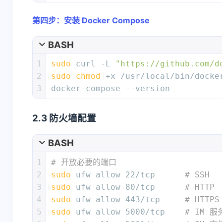
第四步：安装 Docker Compose
BASH
1
sudo
 curl -L 
"https://github.com/d
2
sudo
chmod
 +x /usr/local/bin/docke
3
docker-compose --version
2.3 防火墙配置
BASH
1
# 开放必要的端口
2
sudo
 ufw allow 22/tcp      
# SSH
3
sudo
 ufw allow 80/tcp      
# HTTP
4
sudo
 ufw allow 443/tcp     
# HTTPS
5
sudo
 ufw allow 5000/tcp    
# IM 服