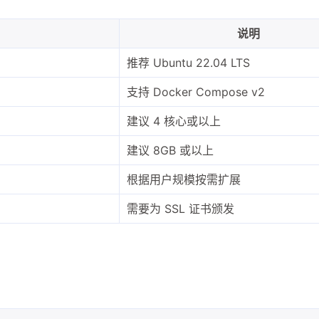
说明
推荐 Ubuntu 22.04 LTS
支持 Docker Compose v2
建议 4 核心或以上
兴趣点
建议 8GB 或以上
寻找你感兴趣的领域
根据用户规模按需扩展
需要为 SSL 证书颁发
1
1
2
AI 编程
ArgoCD
CI/CD
Cloud
3
4
1
DevOps
Docker
GitOps
Kub
1
1
1
Pages
PostgreSQL
R2
Redi
1
2
2
1
分析
反向代理
安全
对象存储