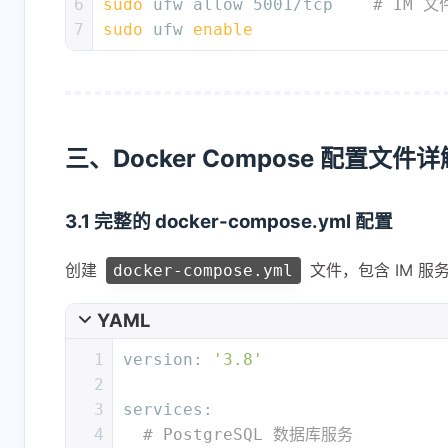
6
sudo
 ufw allow 5001/tcp    
# IM 
7
sudo
 ufw 
enable
三、Docker Compose 配置文件详
3.1 完整的 docker-compose.yml 配置
创建
文件，包含 IM 
docker-compose.yml
YAML
1
version:
'3.8'
2
3
services:
4
# PostgreSQL 数据库服务