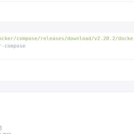
ocker/compose/releases/download/v2.20.2/docke
r-compose
务